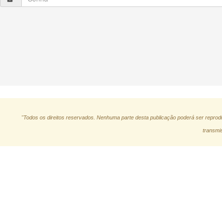
"Todos os direitos reservados. Nenhuma parte desta publicação poderá ser reprodu
transmis