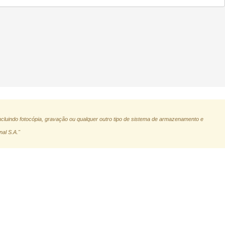
ncluindo fotocópia, gravação ou qualquer outro tipo de sistema de armazenamento e
nal S.A."